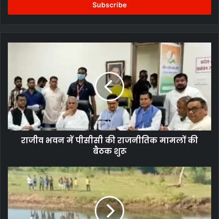
address
राजीव
भवन
में
पीसीसी
की
राजनीतिक
मामलों
की
बैठक
राजीव भवन में पीसीसी की राजनीतिक मामलों की
शुरू
बैठक शुरू
नदी
में
अज्ञात
व्यक्ति
की