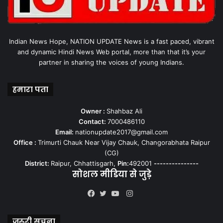
Indian News Hope, NATION UPDATE News is a fast paced, vibrant
and dynamic Hindi News Web portal, more than that it’s your
partner in sharing the voices of young Indians.
हमारा पता
Owner :
Shahbaz Ali
Contact:
7000486110
Email:
nationupdate2017@gmail.com
Office :
Trimurti Chauk Near Vijay Chauk, Changorabhata Raipur
(CG)
District:
Raipur, Chhattisgarh,
Pin:
492001
---------------
सोशल मीडिया से जुड़े
Instagram
Facebook
Twitter
YouTube
जरूरी सूचना