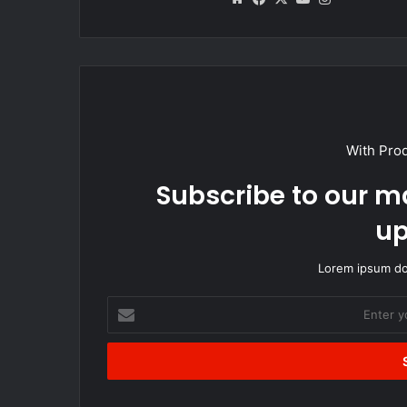
With Pro
Subscribe to our ma
up
Lorem ipsum dol
Enter
your
Email
address