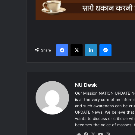
Facebook
X
LinkedIn
Messenger
Share
NU Desk
Our Mission NATION UPDATE New
is at the very core of an infor
and such awareness can be cruc
UPDATE News, We believe that e
wants to discuss or criticise w
becomes the voice of masses, 
Website
Facebook
X
YouTube
Instagram