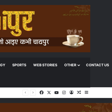
OGY
SPORTS
WEB STORIES
OTHER
CONTACT US
Facebook
X
YouTube
Instagram
Log In
Random Article
Sidebar