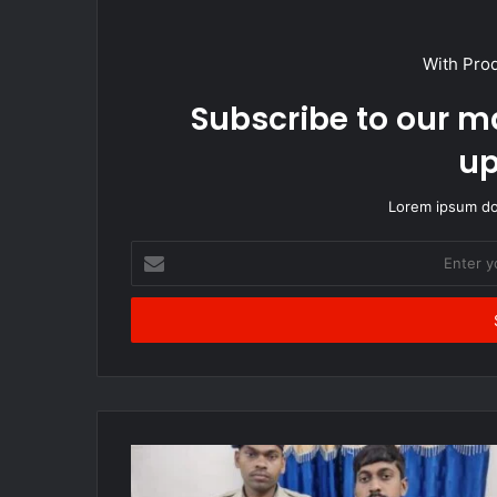
With Pro
Subscribe to our ma
up
Lorem ipsum dol
Enter
your
Email
address