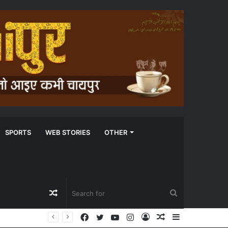
SPORTS
WEB STORIES
OTHER
Random
Search
Facebook
Twitter
YouTube
Instagram
Log
Random
Sidebar
Article
for