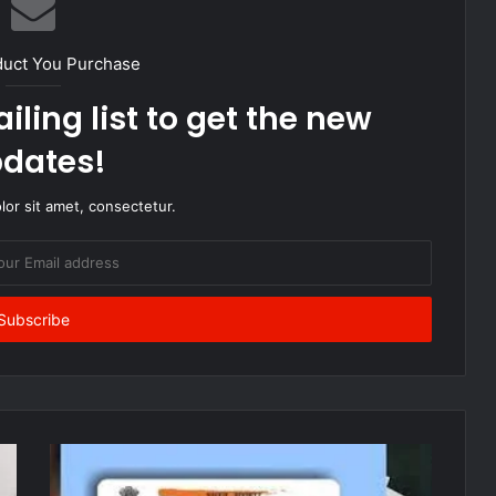
duct You Purchase
iling list to get the new
dates!
or sit amet, consectetur.