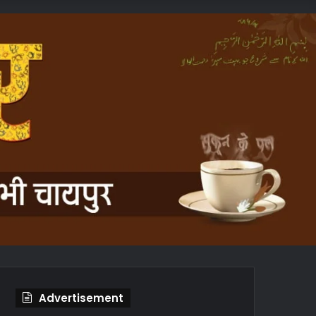
In
Article
Advertisement