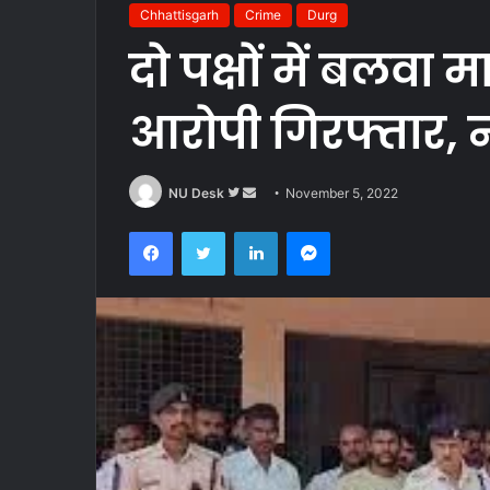
Chhattisgarh
Crime
Durg
दो पक्षों में बलवा 
आरोपी गिरफ्तार, न
Follow
Send
NU Desk
November 5, 2022
on
an
Facebook
Twitter
LinkedIn
Messenger
Twitter
email