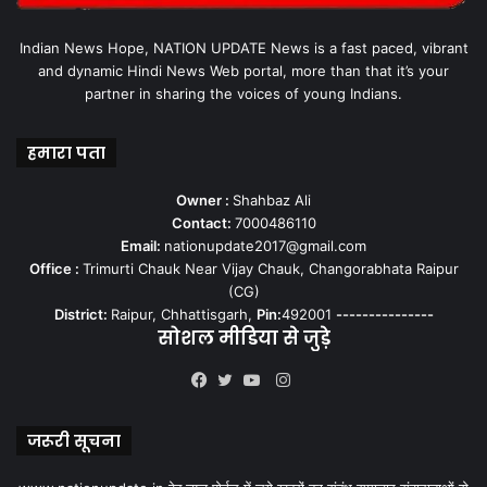
Indian News Hope, NATION UPDATE News is a fast paced, vibrant
and dynamic Hindi News Web portal, more than that it’s your
partner in sharing the voices of young Indians.
हमारा पता
Owner :
Shahbaz Ali
Contact:
7000486110
Email:
nationupdate2017@gmail.com
Office :
Trimurti Chauk Near Vijay Chauk, Changorabhata Raipur
(CG)
District:
Raipur, Chhattisgarh,
Pin:
492001
---------------
सोशल मीडिया से जुड़े
Instagram
Facebook
Twitter
YouTube
जरूरी सूचना