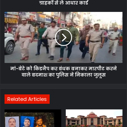
से
ग्राहकों से ले आधार कार्ड
ले
आधार
मां-
कार्ड
बेटे
को
किडनैप
कर
बंधक
बनाकर
मारपीट
करने
मां-बेटे को किडनैप कर बंधक बनाकर मारपीट करने
वाले
बदमाश
वाले बदमाश का पुलिस ने निकाला जुलूस
का
पुलिस
ने
निकाला
Related Articles
जुलूस