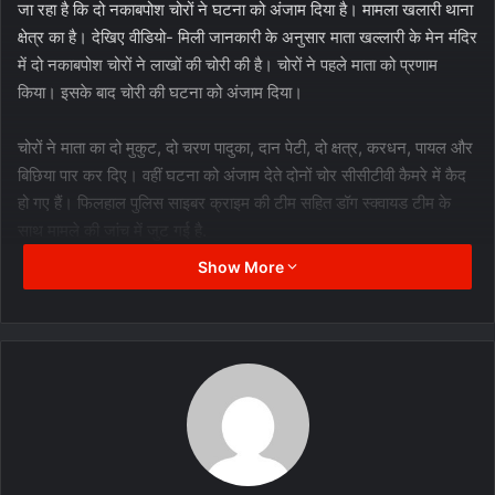
जा रहा है कि दो नकाबपोश चोरों ने घटना को अंजाम दिया है। मामला खलारी थाना
क्षेत्र का है। देखिए वीडियो- मिली जानकारी के अनुसार माता खल्लारी के मेन मंदिर
में दो नकाबपोश चोरों ने लाखों की चोरी की है। चोरों ने पहले माता को प्रणाम
किया। इसके बाद चोरी की घटना को अंजाम दिया।
चोरों ने माता का दो मुकुट, दो चरण पादुका, दान पेटी, दो क्षत्र, करधन, पायल और
बिछिया पार कर दिए। वहीं घटना को अंजाम देते दोनों चोर सीसीटीवी कैमरे में कैद
हो गए हैं। फिलहाल पुलिस साइबर क्राइम की टीम सहित डॉग स्क्वायड टीम के
साथ मामले की जांच में जुट गई है.
Show More