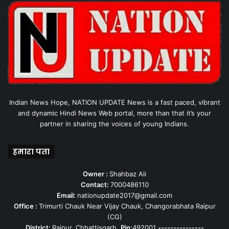
Indian News Hope, NATION UPDATE News is a fast paced, vibrant
and dynamic Hindi News Web portal, more than that it’s your
partner in sharing the voices of young Indians.
हमारा पता
Owner :
Shahbaz Ali
Contact:
7000486110
Email:
nationupdate2017@gmail.com
Office :
Trimurti Chauk Near Vijay Chauk, Changorabhata Raipur
(CG)
District:
Raipur, Chhattisgarh,
Pin:
492001
---------------