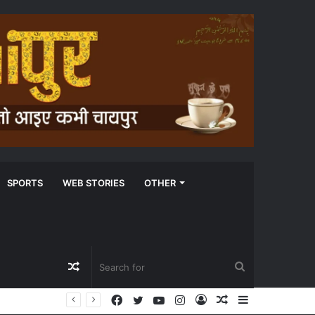
SPORTS
WEB STORIES
OTHER
Random
Search
Facebook
Twitter
YouTube
Instagram
Log
Random
Sidebar
Article
for