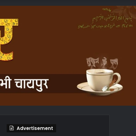
In
Article
Advertisement