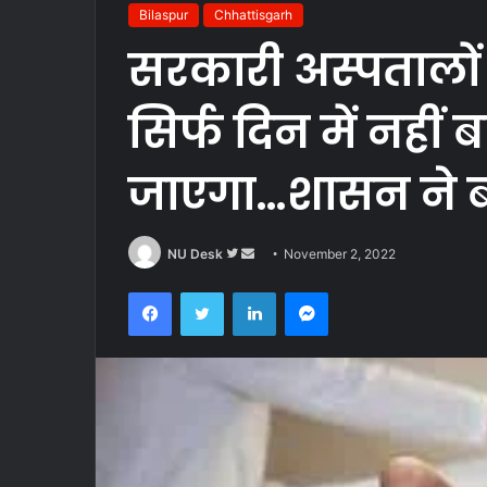
Bilaspur
Chhattisgarh
सरकारी अस्पतालों म
सिर्फ दिन में नहीं 
जाएगा…शासन ने ब
Follow
Send
NU Desk
November 2, 2022
on
an
Facebook
Twitter
LinkedIn
Messenger
Twitter
email