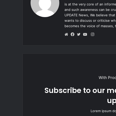
is at the very core of an infor
and such awareness can be cruc
UPDATE News, We believe that e
wants to discuss or criticise w
becomes the voice of masses, 
Instagram
Website
Facebook
Twitter
YouTube
With Pro
Subscribe to our ma
up
Lorem ipsum dol