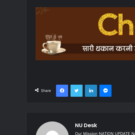
Facebook
Twitter
LinkedIn
Messenger
Share
NU Desk
Our Mission NATION UPDATE New