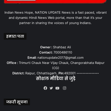
Indian News Hope, NATION UPDATE News is a fast paced, vibrant
and dynamic Hindi News Web portal, more than that it’s your
partner in sharing the voices of young Indians.
हमारा पता
Owner :
Shahbaz Ali
Contact:
7000486110
Email:
nationupdate2017@gmail.com
Office :
Trimurti Chauk Near Vijay Chauk, Changorabhata Raipur
(CG)
District:
Raipur, Chhattisgarh,
Pin:
492001
---------------
सोशल मीडिया से जुड़े
Instagram
Facebook
Twitter
YouTube
जरूरी सूचना