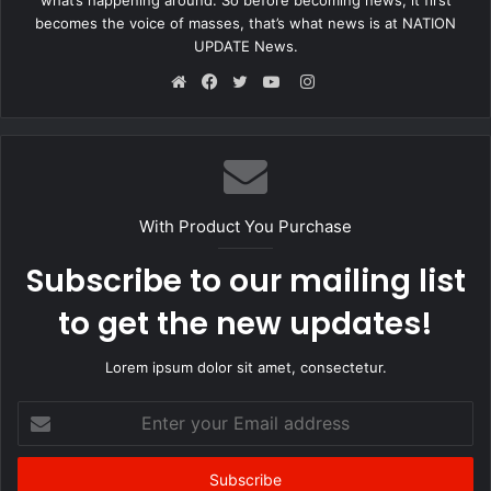
फिल्म
पेद्दी
में राम चरण के अलग-अलग लुक और ट्रांसफॉर्मेशन दर्शकों को पसंद
becomes the voice of masses, that’s what news is at NATION
आ रहे हैं। हालांकि फिल्म में जाह्नवी कपूर के किरदार को लेकर सोशल मीडिया पर
UPDATE News.
बहस छिड़ी हुई है। कुछ दर्शकों का मानना है कि उनके रोल को पर्याप्त महत्व नहीं
Instagram
दिया गया।
Website
Facebook
Twitter
YouTube
फिलहाल फैन का यह डांस वीडियो सोशल मीडिया पर ट्रेंड कर रहा है और फिल्म
को भी इसका फायदा मिलता दिखाई दे रहा है।
With Product You Purchase
Subscribe to our mailing list
to get the new updates!
Lorem ipsum dolor sit amet, consectetur.
Enter
your
Email
address