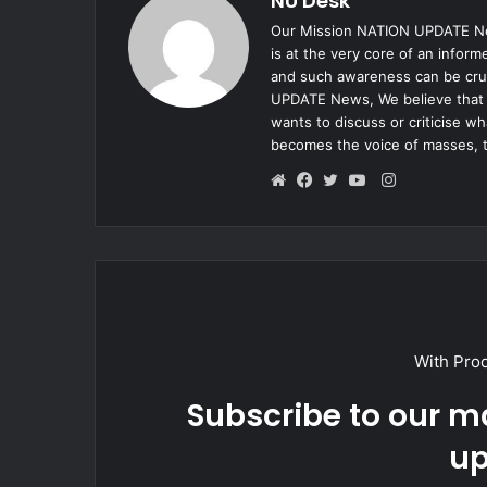
NU Desk
Our Mission NATION UPDATE New
is at the very core of an infor
and such awareness can be cruc
UPDATE News, We believe that e
wants to discuss or criticise w
becomes the voice of masses, 
Instagram
Website
Facebook
Twitter
YouTube
With Pro
Subscribe to our ma
up