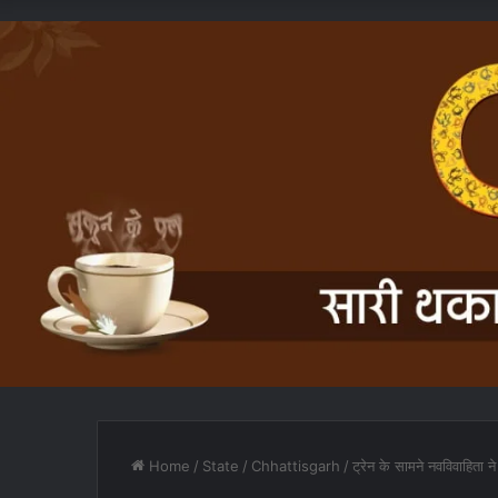
Home
/
State
/
Chhattisgarh
/
ट्रेन के सामने नवविवाहिता 