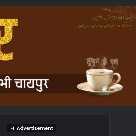
In
Article
Advertisement