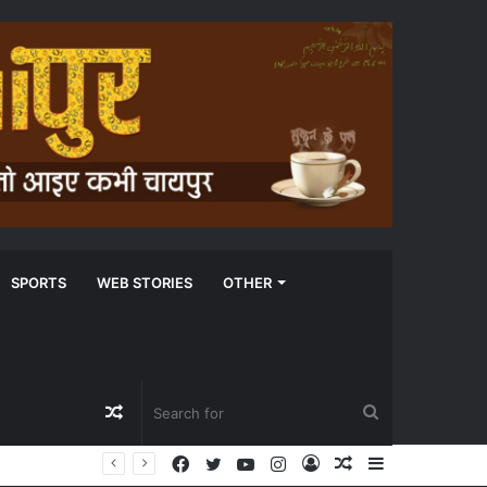
SPORTS
WEB STORIES
OTHER
Random
Search
Facebook
Twitter
YouTube
Instagram
Log
Random
Sidebar
Article
for