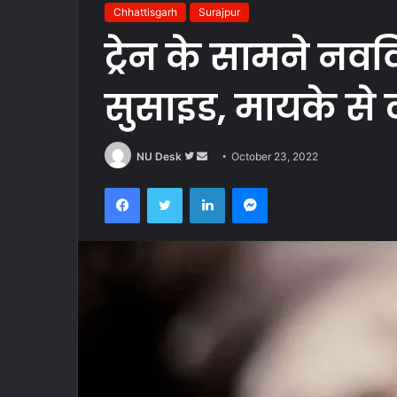
Chhattisgarh
Surajpur
ट्रेन के सामने नव
सुसाइड, मायके से
Follow
Send
NU Desk
October 23, 2022
on
an
Facebook
Twitter
LinkedIn
Messenger
Twitter
email