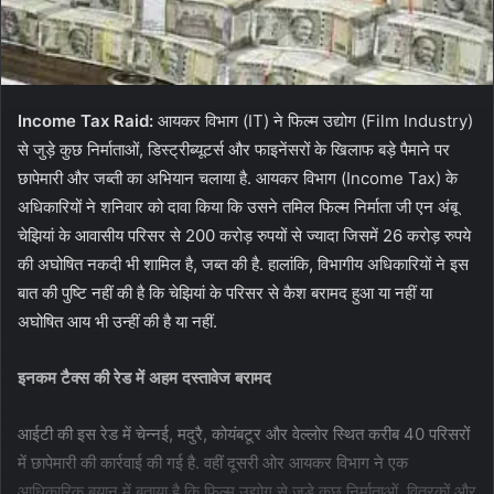
Income Tax Raid:
आयकर विभाग (IT) ने फिल्म उद्योग (Film Industry)
से जुड़े कुछ निर्माताओं, डिस्ट्रीब्यूटर्स और फाइनेंसरों के खिलाफ बड़े पैमाने पर
छापेमारी और जब्ती का अभियान चलाया है. आयकर विभाग (Income Tax) के
अधिकारियों ने शनिवार को दावा किया कि उसने तमिल फिल्म निर्माता जी एन अंबू
चेझियां के आवासीय परिसर से 200 करोड़ रुपयों से ज्यादा जिसमें 26 करोड़ रुपये
की अघोषित नकदी भी शामिल है, जब्त की है. हालांकि, विभागीय अधिकारियों ने इस
बात की पुष्टि नहीं की है कि चेझियां के परिसर से कैश बरामद हुआ या नहीं या
अघोषित आय भी उन्हीं की है या नहीं.
इनकम टैक्स की रेड में अहम दस्तावेज बरामद
आईटी की इस रेड में चेन्नई, मदुरै, कोयंबटूर और वेल्लोर स्थित करीब 40 परिसरों
में छापेमारी की कार्रवाई की गई है. वहीं दूसरी ओर आयकर विभाग ने एक
आधिकारिक बयान में बताया है कि फिल्म उद्योग से जुड़े कुछ निर्माताओं, वितरकों और