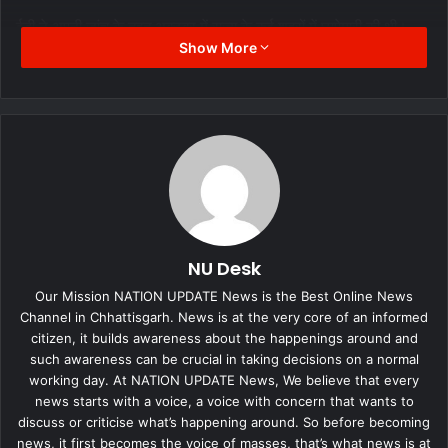
ईडी ने अपनी जांच के तहत अक्टूबर में राज्य के कई शहरों में छापेमारी की थी।
Show More
इसके बाद आईएएस अधिकारी समीर विश्नोई, कोयला व्यापारी सूर्यकांत तिवारी,
उनके चाचा लक्ष्मीकांत तिवारी और एक अन्य कोयला व्यवसायी सुनील अग्रवाल को
गिरफ्तार किया गया था।
प्रवर्तन निदेशालय ने राज्य में कथित कोयला लेवी घोटाले से जुड़े धनशोधन के
मामले में नौ दिसंबर को रायपुर की विशेष अदालत में एक अभियोजन परिवाद पेश
किया था। इस मामले में भारतीय प्रशासनिक सेवा (आईएएस) के अधिकारी विश्नोई
तथा तीन अन्य लोगों को आरोपी बनाया गया है।
NU Desk
ईडी ने परिवाद में उल्लेख किया है कि वरिष्ठ अधिकारियों, व्यापारियों, राजनेताओं
Our Mission NATION UPDATE News is the Best Online News
और बिचौलियों के संगठित समूह द्वारा राज्य में कोयला ढुलाई के लिए 25 रुपये प्रति
Channel in Chhattisgarh. News is at the very core of an informed
टन की अवैध उगाही की जा रही थी।
citizen, it builds awareness about the happenings around and
such awareness can be crucial in taking decisions on a normal
working day. At NATION UPDATE News, We believe that every
news starts with a voice, a voice with concern that wants to
discuss or criticise what’s happening around. So before becoming
news, it first becomes the voice of masses, that’s what news is at