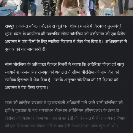
रायपुर।
कथित कोयला घोटाले से जुड़े धन शोधन मामले में गिरफ्तार मुख्यमंत्री
भूपेश बघेल के कार्यालय की उपसचिव सौम्या चौरसिया को छत्तीसगढ़ की एक विशेष
अदालत ने पांच दिनों के लिए न्यायिक हिरासत में जेल भेज दिया है। अधिवक्ताओं ने
बुधवार को यह जानकारी दी।
सौम्य चौरसिया के अधिवक्ता फैजल रिजवी ने बताया कि अतिरिक्त जिला एवं सत्र
न्यायाधीश अजय सिंह राजपूत की अदालत ने सौम्या चौरसिया को पांच दिन की
न्यायिक हिरासत में भेज दिया है। उनके अनुसार चौरसिया को 19 दिसंबर को
अदालत में पेश किया जाएगा।
राज्य की कांग्रेस सरकार में प्रभावशाली अधिकारी माने जाने वाली चौरसिया को
ईडी ने पूछताछ के बाद धनशोधन रोकथाम अधिनियम (पीएमएलए) के तहत दो
दिसंबर को गिरफ्तार किया था। तब से वह ईडी की हिरासत में थी। आयकर विभाग
की एक शिकायत का संज्ञान लेने के बाद ईडी ने धनशोधन जांच शुरू की थी।