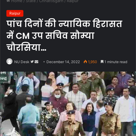
Home
/
State
/
Chhattisgarh
/
Raipur
Raipur
पांच दिनों की न्यायिक हिरासत
में CM उप सचिव सौम्या
चौरसिया…
Follow
Send
NU Desk
December 14, 2022
1,950
1 minute read
on
an
Twitter
email