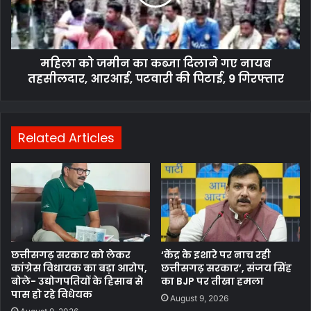
दिलाने
गए
नायब
तहसीलदार,
महिला को जमीन का कब्जा दिलाने गए नायब
आरआई,
पटवारी
तहसीलदार, आरआई, पटवारी की पिटाई, 9 गिरफ्तार
की
पिटाई,
9
गिरफ्तार
Related Articles
छत्तीसगढ़ सरकार को लेकर
‘केंद्र के इशारे पर नाच रही
कांग्रेस विधायक का बड़ा आरोप,
छत्तीसगढ़ सरकार’, संजय सिंह
बोले- उद्योगपतियों के हिसाब से
का BJP पर तीखा हमला
पास हो रहे विधेयक
August 9, 2026