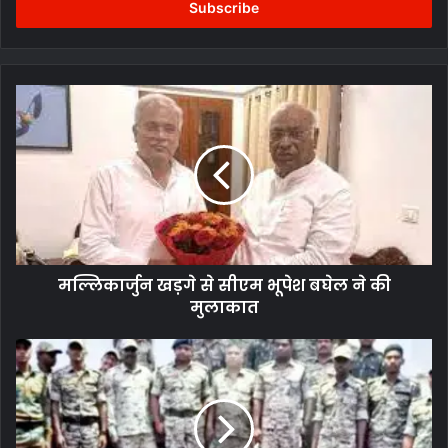
address
मल्लिकार्जुन
खड़गे
से
सीएम
भूपेश
बघेल
ने
की
मुलाकात
मल्लिकार्जुन खड़गे से सीएम भूपेश बघेल ने की
मुलाकात
महिला
को
जमीन
का
कब्जा